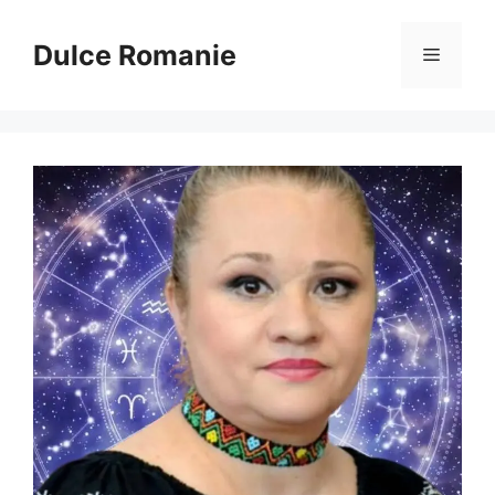
Sari
la
Dulce Romanie
Meniu
conținut