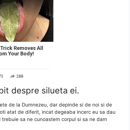
 Trick Removes All
rom Your Body!
73
288
it despre silueta ei.
sete de la Dumnezeu, dar depinde si de noi si de
i atat de diferit, incat degeaba incerc eu sa dau
oi trebuie sa ne cunoastem corpul si sa ne dam