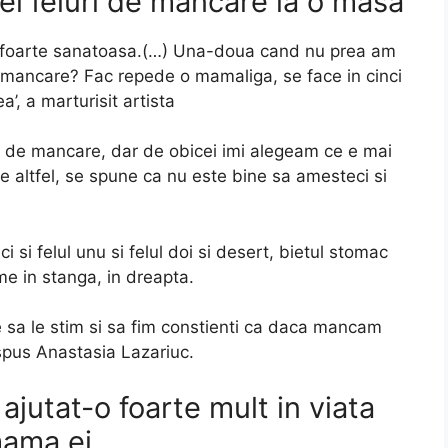
ei feluri de mancare la o masa
si foarte sanatoasa.(…) Una-doua cand nu prea am
 mancare? Fac repede o mamaliga, se face in cinci
’, a marturisit artista
ri de mancare, dar de obicei imi alegeam ce e mai
De altfel, se spune ca nu este bine sa amesteci si
 si felul unu si felul doi si desert, bietul stomac
e in stanga, in dreapta.
ie sa le stim si sa fim constienti ca daca mancam
spus Anastasia Lazariuc.
jutat-o foarte mult in viata
mama ei