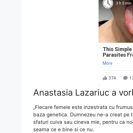
3 h 5 min
This Simple
Parasites F
More
374
1
Anastasia Lazariuc a vorb
„Fiecare femeie este inzestrata cu frumu
baza genetica. Dumnezeu ne-a creat pe tot
sfaturi cuiva sau cineva mie, pentru ca n
seama ce e bine si ce nu.