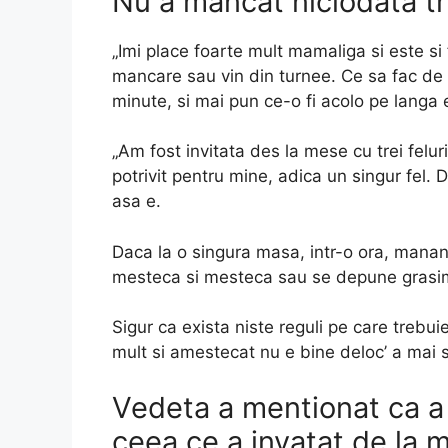
Nu a mancat niciodata tr
„Imi place foarte mult mamaliga si este 
mancare sau vin din turnee. Ce sa fac de
minute, si mai pun ce-o fi acolo pe langa ea
„Am fost invitata des la mese cu trei felu
potrivit pentru mine, adica un singur fel. 
asa e.
Daca la o singura masa, intr-o ora, mananci
mesteca si mesteca sau se depune grasim
Sigur ca exista niste reguli pe care trebu
mult si amestecat nu e bine deloc’ a mai 
Vedeta a mentionat ca a a
ceea ce a invatat de la 