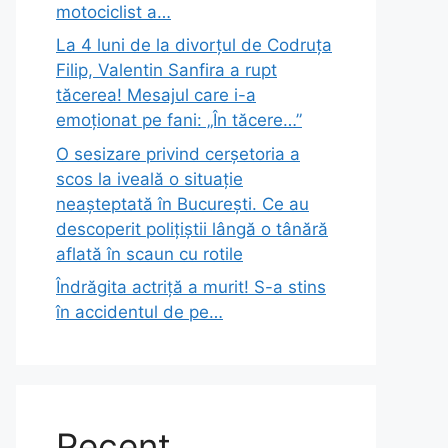
motociclist a…
La 4 luni de la divorțul de Codruța
Filip, Valentin Sanfira a rupt
tăcerea! Mesajul care i-a
emoționat pe fani: „În tăcere…”
O sesizare privind cerșetoria a
scos la iveală o situație
neașteptată în București. Ce au
descoperit polițiștii lângă o tânără
aflată în scaun cu rotile
Îndrăgita actriță a murit! S-a stins
în accidentul de pe…
Recent