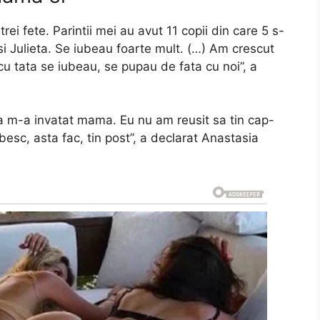
 trei fete. Parintii mei au avut 11 copii din care 5 s-
si Julieta. Se iubeau foarte mult. (…) Am crescut
cu tata se iubeau, se pupau de fata cu noi”, a
sa m-a invatat mama. Eu nu am reusit sa tin cap-
esc, asta fac, tin post”, a declarat Anastasia