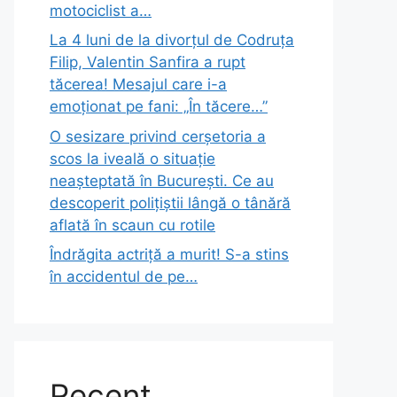
motociclist a…
La 4 luni de la divorțul de Codruța
Filip, Valentin Sanfira a rupt
tăcerea! Mesajul care i-a
emoționat pe fani: „În tăcere…”
O sesizare privind cerșetoria a
scos la iveală o situație
neașteptată în București. Ce au
descoperit polițiștii lângă o tânără
aflată în scaun cu rotile
Îndrăgita actriță a murit! S-a stins
în accidentul de pe…
Recent