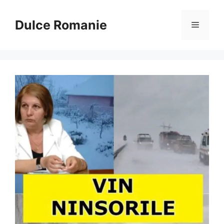
Sari
la
Dulce Romanie
Meniu
conținut