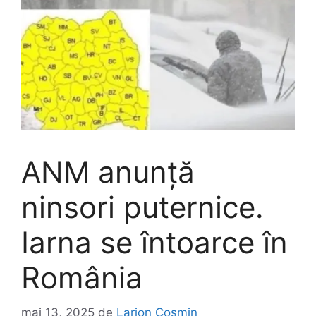
ANM anunță
ninsori puternice.
Iarna se întoarce în
România
mai 13, 2025
de
Larion Cosmin