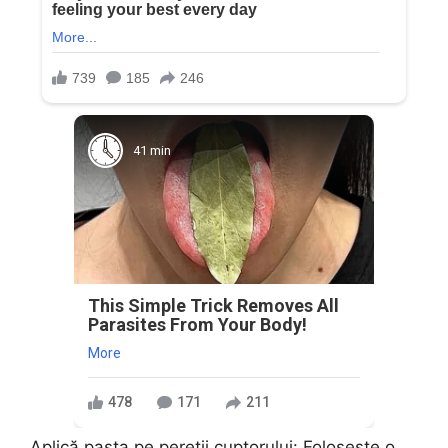
41 min
This Simple Trick Removes All
Parasites From Your Body!
More
478
171
211
Aplică pasta pe pereții cuptorului: Folosește o