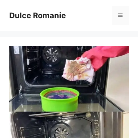
Sari
la
Dulce Romanie
Meniu
conținut