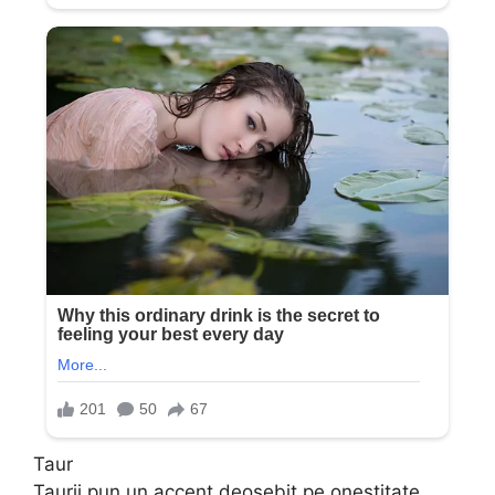
Taur
Taurii pun un accent deosebit pe onestitate,