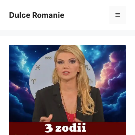
Sari
la
Dulce Romanie
Meniu
conținut