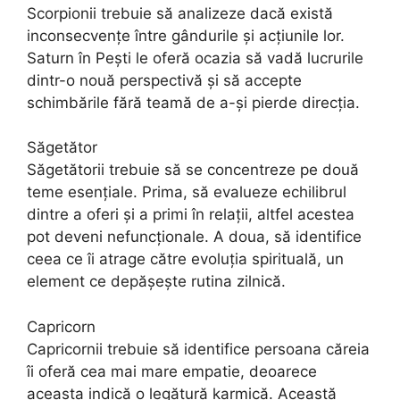
Scorpionii trebuie să analizeze dacă există
inconsecvențe între gândurile și acțiunile lor.
Saturn în Pești le oferă ocazia să vadă lucrurile
dintr-o nouă perspectivă și să accepte
schimbările fără teamă de a-și pierde direcția.
Săgetător
Săgetătorii trebuie să se concentreze pe două
teme esențiale. Prima, să evalueze echilibrul
dintre a oferi și a primi în relații, altfel acestea
pot deveni nefuncționale. A doua, să identifice
ceea ce îi atrage către evoluția spirituală, un
element ce depășește rutina zilnică.
Capricorn
Capricornii trebuie să identifice persoana căreia
îi oferă cea mai mare empatie, deoarece
aceasta indică o legătură karmică. Această