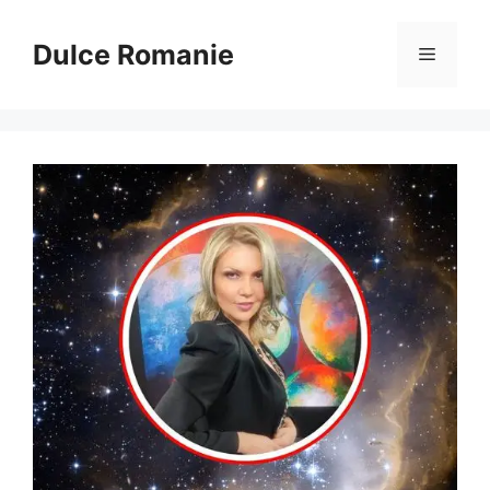
Sari
la
Dulce Romanie
Meniu
conținut