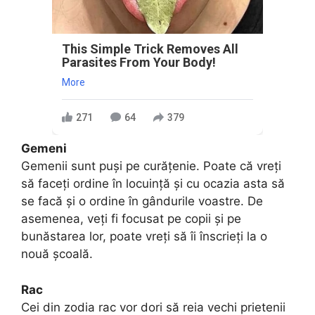
This Simple Trick Removes All
Parasites From Your Body!
More
271
64
379
Gemeni
Gemenii sunt puși pe curățenie. Poate că vreți
să faceți ordine în locuință și cu ocazia asta să
se facă și o ordine în gândurile voastre. De
asemenea, veți fi focusat pe copii și pe
bunăstarea lor, poate vreți să îi înscrieți la o
nouă școală.
Rac
Cei din zodia rac vor dori să reia vechi prietenii