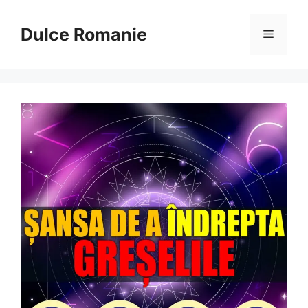
Sari
la
Dulce Romanie
Meniu
conținut