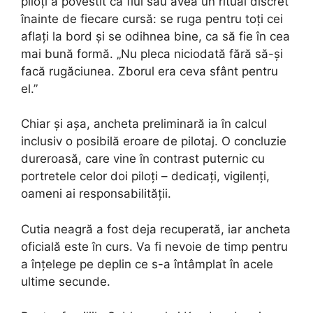
piloți a povestit că fiul său avea un ritual discret
înainte de fiecare cursă: se ruga pentru toți cei
aflați la bord și se odihnea bine, ca să fie în cea
mai bună formă. „Nu pleca niciodată fără să-și
facă rugăciunea. Zborul era ceva sfânt pentru
el.”
Chiar și așa, ancheta preliminară ia în calcul
inclusiv o posibilă eroare de pilotaj. O concluzie
dureroasă, care vine în contrast puternic cu
portretele celor doi piloți – dedicați, vigilenți,
oameni ai responsabilității.
Cutia neagră a fost deja recuperată, iar ancheta
oficială este în curs. Va fi nevoie de timp pentru
a înțelege pe deplin ce s-a întâmplat în acele
ultime secunde.