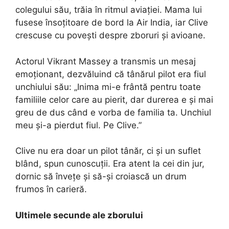
colegului său, trăia în ritmul aviației. Mama lui
fusese însoțitoare de bord la Air India, iar Clive
crescuse cu povești despre zboruri și avioane.
Actorul Vikrant Massey a transmis un mesaj
emoționant, dezvăluind că tânărul pilot era fiul
unchiului său: „Inima mi-e frântă pentru toate
familiile celor care au pierit, dar durerea e și mai
greu de dus când e vorba de familia ta. Unchiul
meu și-a pierdut fiul. Pe Clive.”
Clive nu era doar un pilot tânăr, ci și un suflet
blând, spun cunoscuții. Era atent la cei din jur,
dornic să învețe și să-și croiască un drum
frumos în carieră.
Ultimele secunde ale zborului