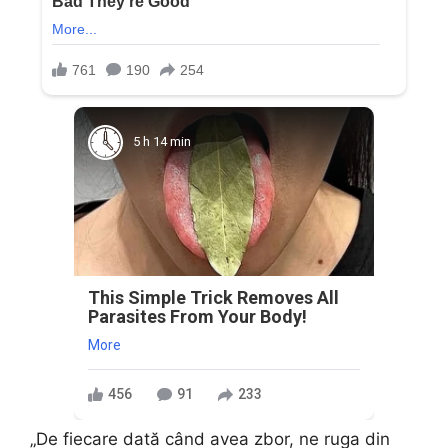
5 h 14 min
This Simple Trick Removes All
Parasites From Your Body!
More
456
91
233
„De fiecare dată când avea zbor, ne ruga din