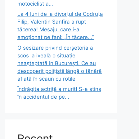
motociclist a…
La 4 luni de la divorțul de Codruța
Filip, Valentin Sanfira a rupt
tăcerea! Mesajul care i-a
emoționat pe fani: „În tăcere…”
O sesizare privind cerșetoria a
scos la iveală o situație
neașteptată în București. Ce au
descoperit polițiștii lângă o tânără
aflată în scaun cu rotile
Îndrăgita actriță a murit! S-a stins
în accidentul de pe…
Recent