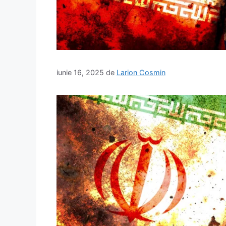
iunie 16, 2025
de
Larion Cosmin