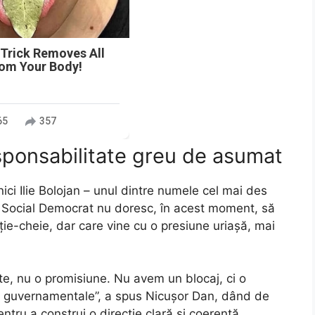
 Trick Removes All
rom Your Body!
65
357
sponsabilitate greu de asumat
nici Ilie Bolojan – unul dintre numele cel mai des
idul Social Democrat nu doresc, în acest moment, să
ție-cheie, dar care vine cu o presiune uriașă, mai
te, nu o promisiune. Nu avem un blocaj, ci o
ăți guvernamentale”, a spus Nicușor Dan, dând de
pentru a construi o direcție clară și coerentă.