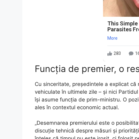
This Simple
Parasites F
More
283
1
Funcția de premier, o re
Cu sinceritate, președintele a explicat că 
vehiculate în ultimele zile – și nici Part
își asume funcția de prim-ministru. O pozi
ales în contextul economic actual.
„Desemnarea premierului este o posibilita
discuție tehnică despre măsuri și priorit
înțeles că timpul nu este irosit, ci folosit 