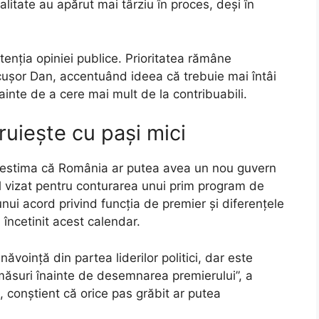
alitate au apărut mai târziu în proces, deși în
tenția opiniei publice. Prioritatea rămâne
icușor Dan, accentuând ideea că trebuie mai întâi
ainte de a cere mai mult de la contribuabili.
uiește cu pași mici
e estima că România ar putea avea un nou guvern
ul vizat pentru conturarea unui prim program de
 unui acord privind funcția de premier și diferențele
încetinit acest calendar.
ăvoință din partea liderilor politici, dar este
măsuri înainte de desemnarea premierului”, a
, conștient că orice pas grăbit ar putea