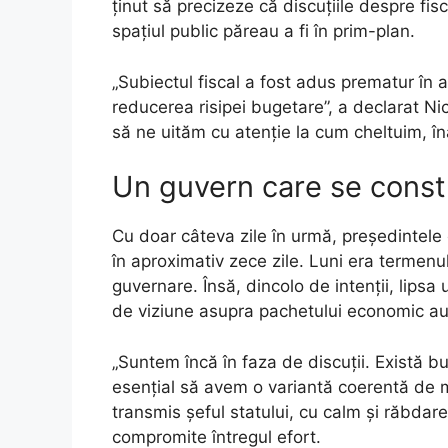
ținut să precizeze că discuțiile despre fisc
spațiul public păreau a fi în prim-plan.
„Subiectul fiscal a fost adus prematur în a
reducerea risipei bugetare”, a declarat N
să ne uităm cu atenție la cum cheltuim, în
Un guvern care se constr
Cu doar câteva zile în urmă, președintel
în aproximativ zece zile. Luni era termen
guvernare. Însă, dincolo de intenții, lipsa
de viziune asupra pachetului economic au 
„Suntem încă în faza de discuții. Există bun
esențial să avem o variantă coerentă de 
transmis șeful statului, cu calm și răbdare
compromite întregul efort.