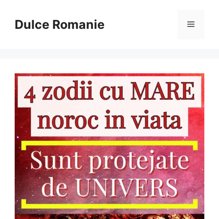
Sari
la
Dulce Romanie
Meniu
conținut