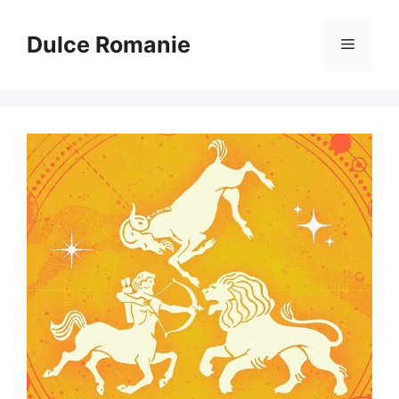
Sari
la
Dulce Romanie
Meniu
conținut