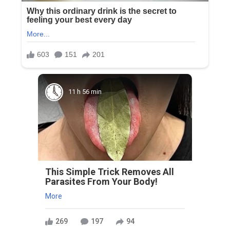
11 h 56 min
This Simple Trick Removes All
Parasites From Your Body!
More
269
197
94